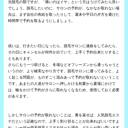
光脱毛の類ですが、「痛いのはイヤ」という方はうけてみたら良い
でしょう。脱毛したいのに、サロンの予約が、なかなか取れない場
合は、まず会社の有給を取ったりして、週末や平日の夕方を避けた
時間帯で予約を取るようにしましょう。
或いは、行きたい日になったら、脱毛サロンに連絡をしてみたら、
その日にキャンセルが何件か出ていて、上手く予約出来たりするこ
ともあります。
さらにもう一つ挙げると、冬場などオフシーズンから通っちゃうと
いうのが、より確実なやり方です。脱毛サロンに通ってみると、よ
く起こる問題が、ものすごく混みあって予約が取れないということ
です。あまたの人達がサロンへ押しかける初夏から夏場にかけて
は、輪をかけて予約がさらに取れなくなるため、覚悟しておく必要
があります。
しかしサロンの予約が取れないことは、裏を返せば、人気脱毛エス
テだという証拠なので、上手く割り切ることが出来ればいいですよ
ね。レーザー脱毛脱毛エステを比べた場合、どちらが良い思います